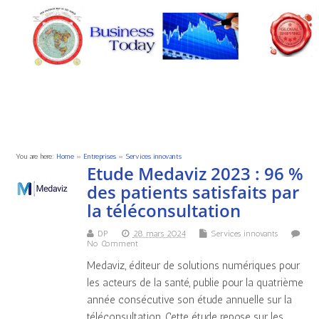
You are here:
Home
»
Entreprises
»
Services innovants
Etude Medaviz 2023 : 96 %
des patients satisfaits par
la téléconsultation
DP
28 mars 2024
Services innovants
No Comment
Medaviz, éditeur de solutions numériques pour
les acteurs de la santé, publie pour la quatrième
année consécutive son étude annuelle sur la
téléconsultation. Cette étude repose sur les