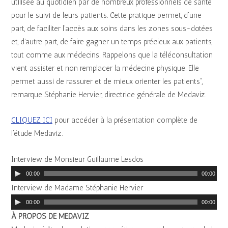
utilisée au quotidien par de nombreux professionnels de santé
pour le suivi de leurs patients. Cette pratique permet, d’une
part, de faciliter l’accès aux soins dans les zones sous-dotées
et, d’autre part, de faire gagner un temps précieux aux patients,
tout comme aux médecins. Rappelons que la téléconsultation
vient assister et non remplacer la médecine physique. Elle
permet aussi de rassurer et de mieux orienter les patients”,
remarque Stéphanie Hervier, directrice générale de Medaviz.
CLIQUEZ ICI
pour accéder à la présentation complète de
l’étude Medaviz.
Interview de Monsieur Guillaume Lesdos
L
00:00
00:00
e
Interview de Madame Stéphanie Hervier
c
L
00:00
00:00
t
e
À PROPOS DE MEDAVIZ
e
c