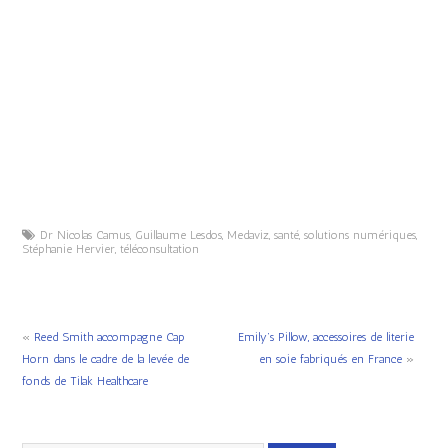
Dr Nicolas Camus
,
Guillaume Lesdos
,
Medaviz
,
santé
,
solutions numériques
,
Stéphanie Hervier
,
téléconsultation
«
Reed Smith accompagne Cap
Emily’s Pillow, accessoires de literie
Horn dans le cadre de la levée de
en soie fabriqués en France
»
fonds de Tilak Healthcare