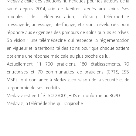
Medaviz édite des solutions numériques pour les acteurs de la
u
t
santé depuis 2014, afin de faciliter l’accès aux soins. Ses
r
e
modules de téléconsultation, télésoin, téléexpertise,
a
u
messagerie, adressage, interfaçage, etc. sont développés pour
u
r
répondre aux exigences des parcours de soins publics et privés.
d
a
Sa vision : une télémédecine qui respecte la réglementation
i
u
en vigueur et la territorialité des soins, pour que chaque patient
o
d
obtienne une réponse médicale au plus proche de lui.
i
Actuellement, 11 700 praticiens, 180 établissements, 70
o
entreprises et 70 communautés de praticiens (CPTS, ESS,
MSP) font confiance à Medaviz, en raison de la sécurité et de
l’ergonomie de ses produits.
Medaviz est certifié ISO 27001, HDS et conforme au RGPD.
Medaviz, la télémédecine qui rapproche.