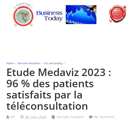
Home
»
Services innovants
» You are reading »
Etude Medaviz 2023 :
96 % des patients
satisfaits par la
téléconsultation
DP
28 mars 2024
Services innovants
No Comment