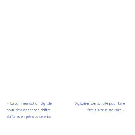
«
La communication digitale
Digitaliser son activité pour faire
pour développer son chiffre
face à la crise sanitaire
»
d’affaires en période de crise