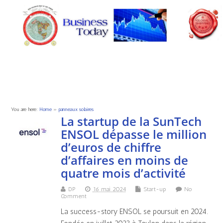
You are here:
Home
»
panneaux solaires
La startup de la SunTech
ENSOL dépasse le million
d’euros de chiffre
d’affaires en moins de
quatre mois d’activité
DP
16 mai 2024
Start-up
No
Comment
La success-story ENSOL se poursuit en 2024.