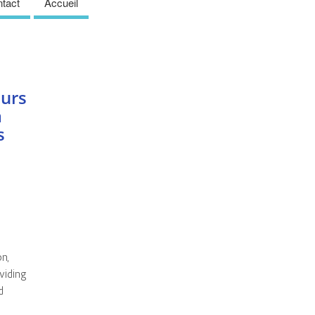
tact
Accueil
eurs
a
s
s
n,
oviding
d