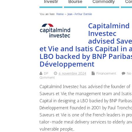
Investir
Bourse
Commodity
Con
You are here:
Home
»
Jean-Arthur Dattée
Capitalmind
Investec
advised Sav
et Vie and Isatis Capital in 
LBO backed by BNP Pariba
Développement
DP
6 novembre 2024
Financement
No
Comment
Capitalmind Investec has advised the founder of
Saveurs et Vie, the management team and Isatis
Capital in designing a LBO backed by BNP Pariba
Développement Founded in 2001 by Paul Troncho
Saveurs et Vie is one of the French leaders in pr
tailor-made meal delivery services to elderly an
vulnerable people,…