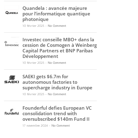
Quandela : avancée majeure
pour l’informatique quantique
photonique
10 février 2025
-
No Comment
Investec conseille MBO+ dans la
cession de Cosmogen à Weinberg
Capital Partners et BNP Paribas
Développement
10 février 2025
-
No Comment
SAEKI gets $6.7m for
autonomous factories to
supercharge industry in Europe
10 février 2025
-
No Comment
Founderful defies European VC
consolidation trend with
oversubscribed $140m Fund II
17 novembre 2024
-
No Comment