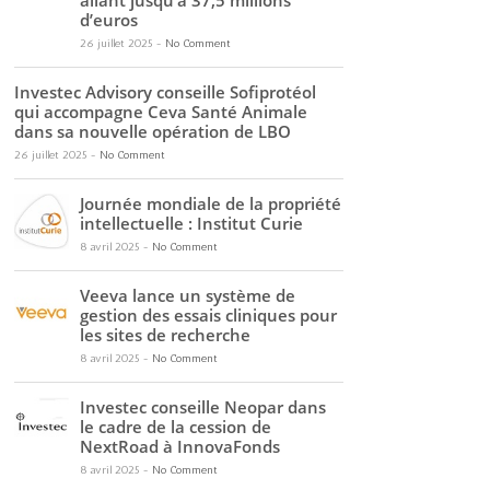
allant jusqu’à 37,5 millions
d’euros
26 juillet 2025
-
No Comment
Investec Advisory conseille Sofiprotéol
qui accompagne Ceva Santé Animale
dans sa nouvelle opération de LBO
26 juillet 2025
-
No Comment
Journée mondiale de la propriété
intellectuelle : Institut Curie
8 avril 2025
-
No Comment
Veeva lance un système de
gestion des essais cliniques pour
les sites de recherche
8 avril 2025
-
No Comment
Investec conseille Neopar dans
le cadre de la cession de
NextRoad à InnovaFonds
8 avril 2025
-
No Comment