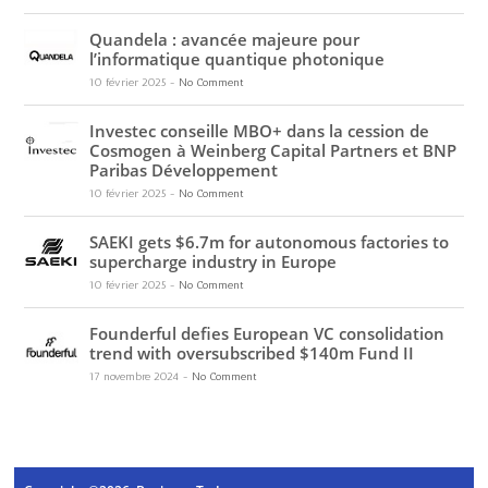
Quandela : avancée majeure pour
l’informatique quantique photonique
10 février 2025
-
No Comment
Investec conseille MBO+ dans la cession de
Cosmogen à Weinberg Capital Partners et BNP
Paribas Développement
10 février 2025
-
No Comment
SAEKI gets $6.7m for autonomous factories to
supercharge industry in Europe
10 février 2025
-
No Comment
Founderful defies European VC consolidation
trend with oversubscribed $140m Fund II
17 novembre 2024
-
No Comment