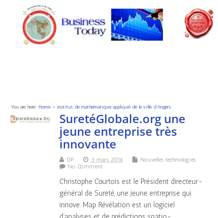
You are here:
Home
»
institut de mathématique appliqué de la ville d’Angers
SuretéGlobale.org une
jeune entreprise très
innovante
DP
3 mars 2016
Nouvelles technologies
No Comment
Christophe Courtois est le Président directeur-
général de Sureté, une jeune entreprise qui
innove. Map Révélation est un logiciel
d’analyses et de prédictions spatio-