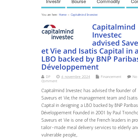
Investir
Bourse
Commodity
Con
You are here:
Home
»
Capitalmind Investec
Capitalmind
Investec
advised Sav
et Vie and Isatis Capital in 
LBO backed by BNP Pariba
Développement
DP
6 novembre 2024
Financement
No
Comment
Capitalmind Investec has advised the founder of
Saveurs et Vie, the management team and Isatis
Capital in designing a LBO backed by BNP Pariba
Développement Founded in 2001 by Paul Troncho
Saveurs et Vie is one of the French leaders in pr
tailor-made meal delivery services to elderly an
vulnerable people,…