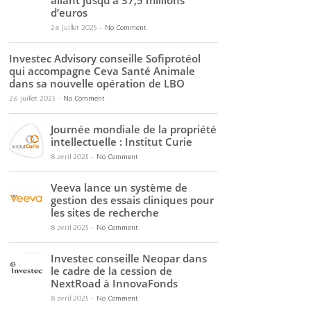
allant jusqu’à 37,5 millions
d’euros
26 juillet 2025
-
No Comment
Investec Advisory conseille Sofiprotéol
qui accompagne Ceva Santé Animale
dans sa nouvelle opération de LBO
26 juillet 2025
-
No Comment
Journée mondiale de la propriété
intellectuelle : Institut Curie
8 avril 2025
-
No Comment
Veeva lance un système de
gestion des essais cliniques pour
les sites de recherche
8 avril 2025
-
No Comment
Investec conseille Neopar dans
le cadre de la cession de
NextRoad à InnovaFonds
8 avril 2025
-
No Comment