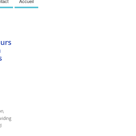
tact
Accueil
eurs
a
s
s
n,
oviding
d