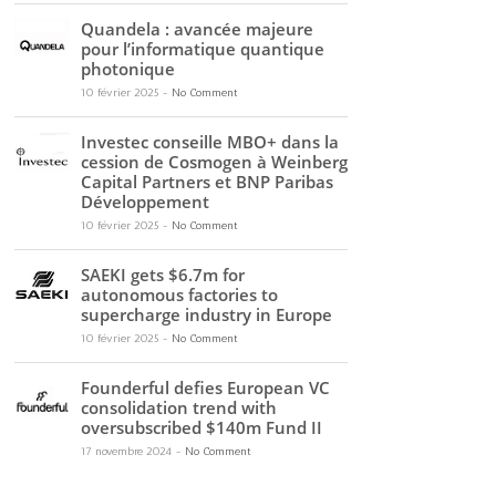
Quandela : avancée majeure
pour l’informatique quantique
photonique
10 février 2025
-
No Comment
Investec conseille MBO+ dans la
cession de Cosmogen à Weinberg
Capital Partners et BNP Paribas
Développement
10 février 2025
-
No Comment
SAEKI gets $6.7m for
autonomous factories to
supercharge industry in Europe
10 février 2025
-
No Comment
Founderful defies European VC
consolidation trend with
oversubscribed $140m Fund II
17 novembre 2024
-
No Comment