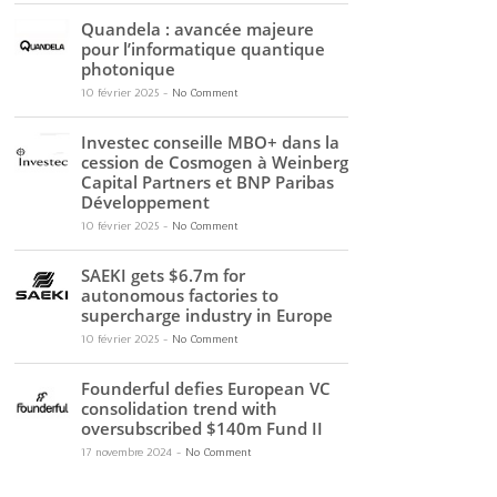
Quandela : avancée majeure
pour l’informatique quantique
photonique
10 février 2025
-
No Comment
Investec conseille MBO+ dans la
cession de Cosmogen à Weinberg
Capital Partners et BNP Paribas
Développement
10 février 2025
-
No Comment
SAEKI gets $6.7m for
autonomous factories to
supercharge industry in Europe
10 février 2025
-
No Comment
Founderful defies European VC
consolidation trend with
oversubscribed $140m Fund II
17 novembre 2024
-
No Comment