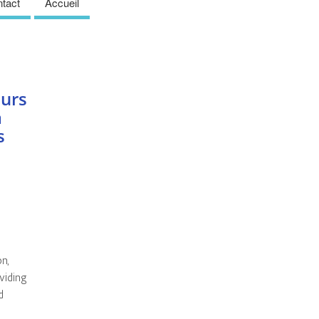
tact
Accueil
eurs
a
s
s
n,
oviding
d