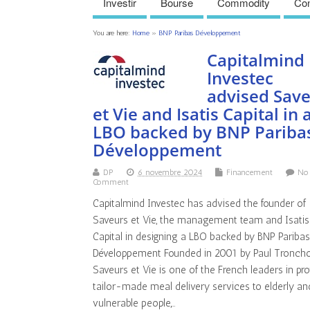
Investir
Bourse
Commodity
Con
You are here:
Home
»
BNP Paribas Développement
Capitalmind
Investec
advised Sav
et Vie and Isatis Capital in 
LBO backed by BNP Pariba
Développement
DP
6 novembre 2024
Financement
No
Comment
Capitalmind Investec has advised the founder of
Saveurs et Vie, the management team and Isatis
Capital in designing a LBO backed by BNP Pariba
Développement Founded in 2001 by Paul Troncho
Saveurs et Vie is one of the French leaders in pr
tailor-made meal delivery services to elderly an
vulnerable people,…