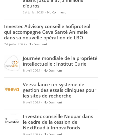
allant jusqu’à 37,5 millions
d’euros
26 juillet 2025
-
No Comment
Investec Advisory conseille Sofiprotéol
qui accompagne Ceva Santé Animale
dans sa nouvelle opération de LBO
26 juillet 2025
-
No Comment
Journée mondiale de la propriété
intellectuelle : Institut Curie
8 avril 2025
-
No Comment
Veeva lance un système de
gestion des essais cliniques pour
les sites de recherche
8 avril 2025
-
No Comment
Investec conseille Neopar dans
le cadre de la cession de
NextRoad à InnovaFonds
8 avril 2025
-
No Comment