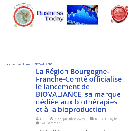
You are here:
Home
»
BIOVALIANCE
La Région Bourgogne-
Franche-Comté officialise
le lancement de
BIOVALIANCE, sa marque
dédiée aux biothérapies
et à la bioproduction
DP
30 septembre 2025
Biotechnologies
No Comment