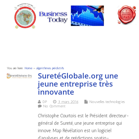
You are here:
Home
»
algorithmes prédictifs
SuretéGlobale.org une
jeune entreprise très
innovante
DP
3 mars 2016
Nouvelles technologies
No Comment
Christophe Courtois est le Président directeur-
général de Sureté, une jeune entreprise qui
innove. Map Révélation est un logiciel
d’analyses et de prédictions spatio-