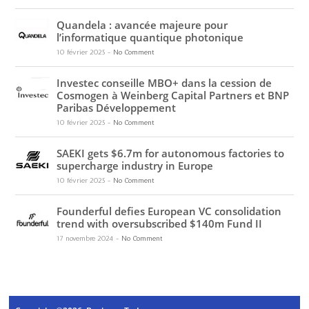
Quandela : avancée majeure pour
l’informatique quantique photonique
10 février 2025
-
No Comment
Investec conseille MBO+ dans la cession de
Cosmogen à Weinberg Capital Partners et BNP
Paribas Développement
10 février 2025
-
No Comment
SAEKI gets $6.7m for autonomous factories to
supercharge industry in Europe
10 février 2025
-
No Comment
Founderful defies European VC consolidation
trend with oversubscribed $140m Fund II
17 novembre 2024
-
No Comment