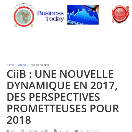
Home
»
Bourse
» You are reading »
CiiB : UNE NOUVELLE
DYNAMIQUE EN 2017,
DES PERSPECTIVES
PROMETTEUSES POUR
2018
DP
9 janvier 2018
Bourse
No Comment