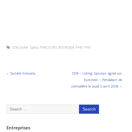
CIIB
,
Didier Salwa
,
PARCOURS BOURSIER
,
PME-PMI
«
Société Amoena
CIIB – Listing Sponsor agréé sur
Euronext – Pendaison de
crémaillère le jeudi 5 avril 2018
»
Entreprises