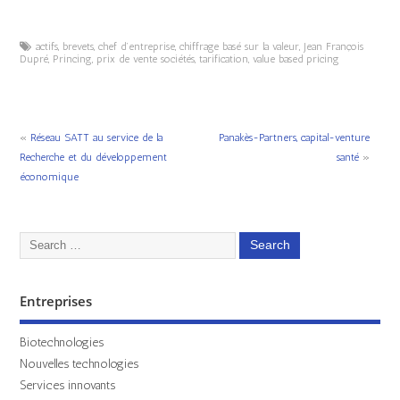
actifs
,
brevets
,
chef d’entreprise
,
chiffrage basé sur la valeur
,
Jean François
Dupré
,
Princing
,
prix de vente sociétés
,
tarification
,
value based pricing
«
Réseau SATT au service de la
Panakès-Partners, capital-venture
Recherche et du développement
santé
»
économique
Entreprises
Biotechnologies
Nouvelles technologies
Services innovants