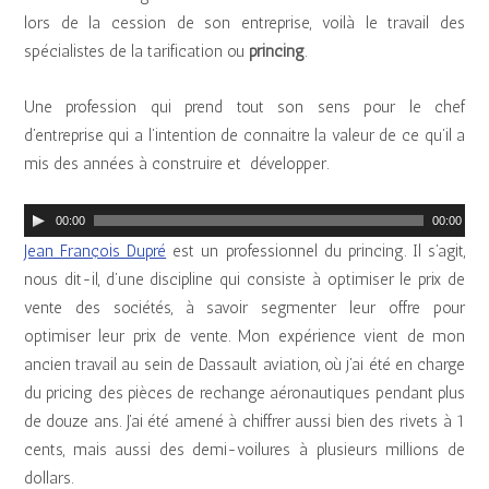
lors de la cession de son entreprise, voilà le travail des
spécialistes de la tarification ou
princing
.
Une profession qui prend tout son sens pour le chef
d’entreprise qui a l’intention de connaitre la valeur de ce qu’il a
mis des années à construire et développer.
L
00:00
00:00
e
Jean François Dupré
est un professionnel du princing. Il s’agit,
c
nous dit-il, d’une discipline qui consiste à optimiser le prix de
t
vente des sociétés, à savoir segmenter leur offre pour
e
optimiser leur prix de vente. Mon expérience vient de mon
u
ancien travail au sein de Dassault aviation, où j’ai été en charge
r
du pricing des pièces de rechange aéronautiques pendant plus
a
de douze ans. J’ai été amené à chiffrer aussi bien des rivets à 1
u
cents, mais aussi des demi-voilures à plusieurs millions de
d
dollars.